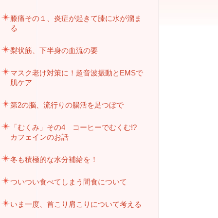
膝痛その１、炎症が起きて膝に水が溜ま
る
梨状筋、下半身の血流の要
マスク老け対策に！超音波振動とEMSで
肌ケア
第2の脳、流行りの腸活を足つぼで
「むくみ」その4 コーヒーでむくむ!?
カフェインのお話
冬も積極的な水分補給を！
ついつい食べてしまう間食について
いま一度、首こり肩こりについて考える