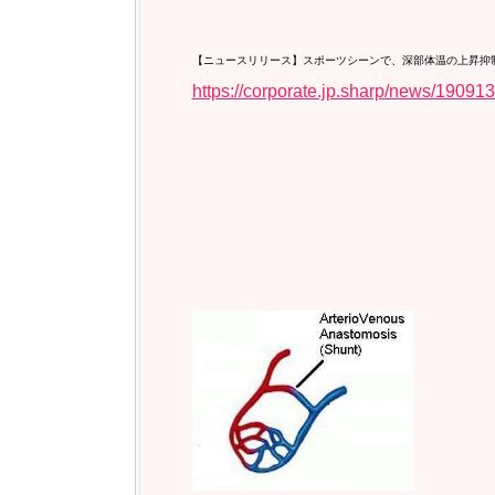
【ニュースリリース】スポーツシーンで、深部体温の上昇抑
https://corporate.jp.sharp/news/190913