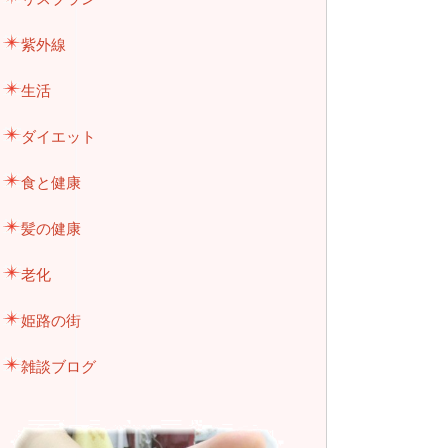
紫外線
生活
ダイエット
食と健康
髪の健康
老化
姫路の街
雑談ブログ