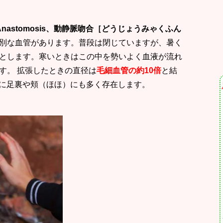
ous Anastomosis、動静脈吻合［どうじょうみゃくふん
別な血管があります。普段は閉じていますが、暑く
とします。寒いときはこの中を勢いよく血液が流れ
す。 拡張したときの直径は
毛細血管の約10倍
と結
外に足裏や頬（ほほ）にも多く存在します。