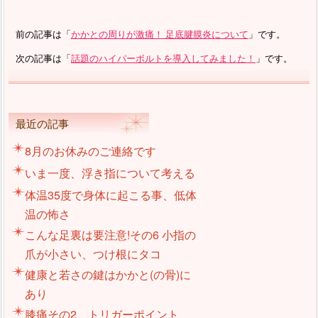
前の記事は「
かかとの周りが激痛！ 足底腱膜炎について
」です。
次の記事は「
話題のハイパーボルトを導入してみました！
」です。
最近の記事
8月のお休みのご連絡です
いま一度、浮き指について考える
体温35度で身体に起こる事、低体
温の怖さ
こんな足裏は要注意!その6 小指の
爪が小さい、つけ根にタコ
健康と若さの鍵はかかと(の骨)に
あり
膝痛その2、トリガーポイント