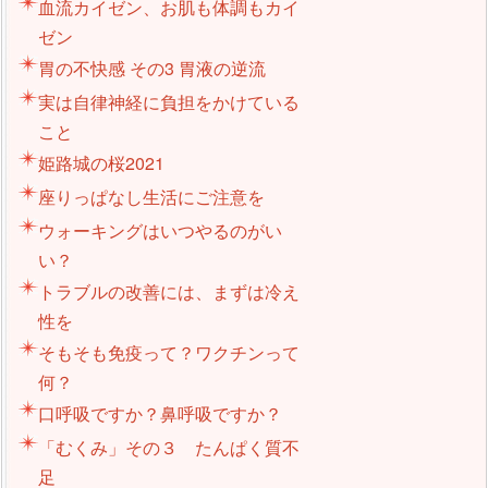
血流カイゼン、お肌も体調もカイ
ゼン
胃の不快感 その3 胃液の逆流
実は自律神経に負担をかけている
こと
姫路城の桜2021
座りっぱなし生活にご注意を
ウォーキングはいつやるのがい
い？
トラブルの改善には、まずは冷え
性を
そもそも免疫って？ワクチンって
何？
口呼吸ですか？鼻呼吸ですか？
「むくみ」その３ たんぱく質不
足