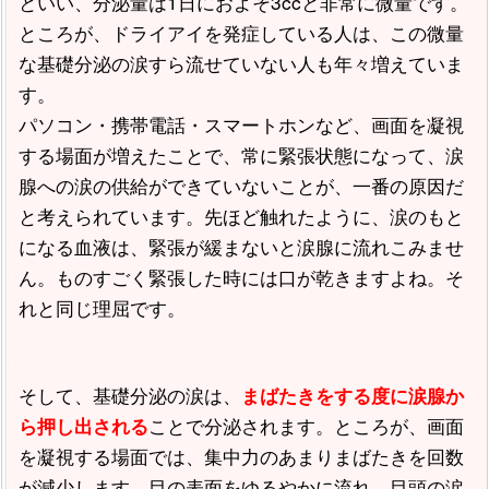
といい、分泌量は1日におよそ3ccと非常に微量です。
ところが、ドライアイを発症している人は、この微量
な基礎分泌の涙すら流せていない人も年々増えていま
す。
パソコン・携帯電話・スマートホンなど、画面を凝視
する場面が増えたことで、常に緊張状態になって、涙
腺への涙の供給ができていないことが、一番の原因だ
と考えられています。先ほど触れたように、涙のもと
になる血液は、緊張が緩まないと涙腺に流れこみませ
ん。ものすごく緊張した時には口が乾きますよね。そ
れと同じ理屈です。
そして、基礎分泌の涙は、
まばたきをする度に涙腺か
ことで分泌されます。ところが、画面
ら押し出される
を凝視する場面では、集中力のあまりまばたきを回数
が減少します。目の表面をゆるやかに流れ、目頭の涙