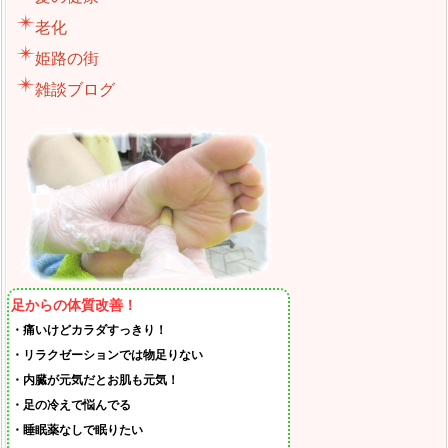
老化
姫路の街
雑談ブログ
足からの体質改善！
・痛いけどカラダすっきり！
・リラクゼーションでは物足りない
・内臓が元気だとお肌も元気！
・足の冷えで悩んでる
・睡眠薬なしで眠りたい