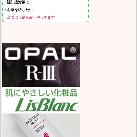
・認知症対策に
・お薬を絶ちたい
→
足つぼ（足もみ）やってます