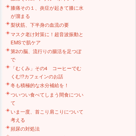
膝痛その１、炎症が起きて膝に水
が溜まる
梨状筋、下半身の血流の要
マスク老け対策に！超音波振動と
EMSで肌ケア
第2の脳、流行りの腸活を足つぼ
で
「むくみ」その4 コーヒーでむ
くむ!?カフェインのお話
冬も積極的な水分補給を！
ついつい食べてしまう間食につい
て
いま一度、首こり肩こりについて
考える
頻尿の対処法